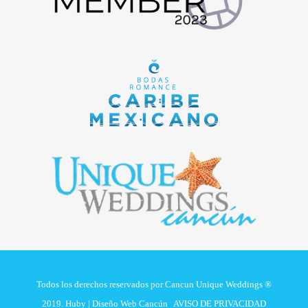
Todos los derechos reservados por Cancun Unique Weddings ®
2019. Huby |
Diseño Web Cancún
AVISO DE PRIVACIDAD